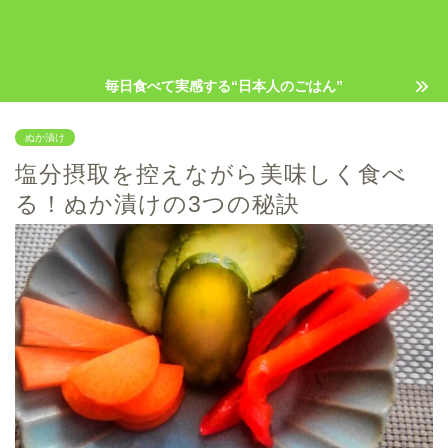
発酵と玄米のある暮らし｜50代から
始める日本食習慣
毎日食べて実感する“日本人のごはん”
ぬか漬け
塩分摂取を控えながら美味しく食べ
る！ぬか漬けの3つの秘訣