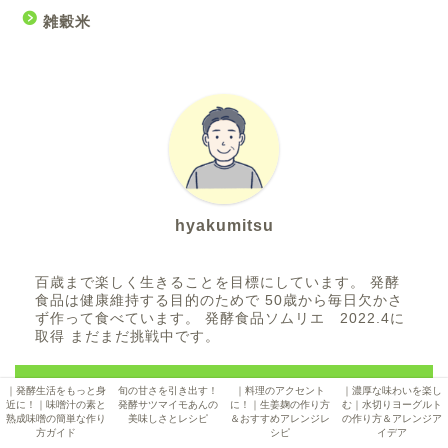
雑穀米
hyakumitsu
百歳まで楽しく生きることを目標にしています。 発酵
食品は健康維持する目的のためで 50歳から毎日欠かさ
ず作って食べています。 発酵食品ソムリエ 2022.4に
取得 まだまだ挑戦中です。
＼ Follow me ／
｜発酵生活をもっと身
旬の甘さを引き出す！
｜料理のアクセント
｜濃厚な味わいを楽し
近に！｜味噌汁の素と
発酵サツマイモあんの
に！｜生姜麹の作り方
む｜水切りヨーグルト
熟成味噌の簡単な作り
美味しさとレシピ
＆おすすめアレンジレ
の作り方＆アレンジア
方ガイド
シピ
イデア