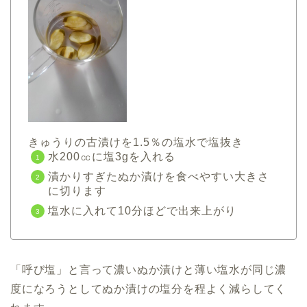
きゅうりの古漬けを1.5％の塩水で塩抜き
水200㏄に塩3gを入れる
漬かりすぎたぬか漬けを食べやすい大きさ
に切ります
塩水に入れて10分ほどで出来上がり
「呼び塩」と言って濃いぬか漬けと薄い塩水が同じ濃
度になろうとしてぬか漬けの塩分を程よく減らしてく