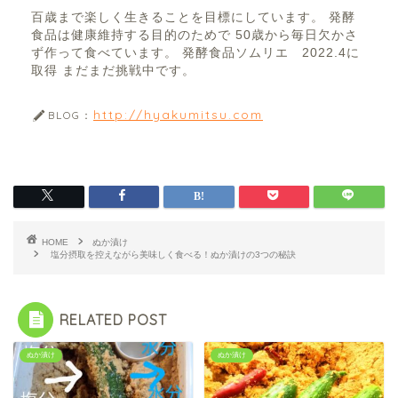
百歳まで楽しく生きることを目標にしています。 発酵
食品は健康維持する目的のためで 50歳から毎日欠かさ
ず作って食べています。 発酵食品ソムリエ 2022.4に
取得 まだまだ挑戦中です。
http://hyakumitsu.com
BLOG：
HOME
ぬか漬け
塩分摂取を控えながら美味しく食べる！ぬか漬けの3つの秘訣
RELATED POST
ぬか漬け
ぬか漬け