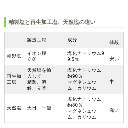
精製塩と再生加工塩、天然塩の違い
製造工程
成分
値段
イオン膜
塩化ナトリウム9
精製塩
安い
立釜
9.5％
天然塩を輸
塩化ナトリウム
再生加
入して
約90％
中
工塩
精製、溶
マグネシュウ
解、立釜
ム、カリウム
塩化ナトリウム
約80％
天然塩
天日、平釜
高い
マグネシュウ
ム、カリウム