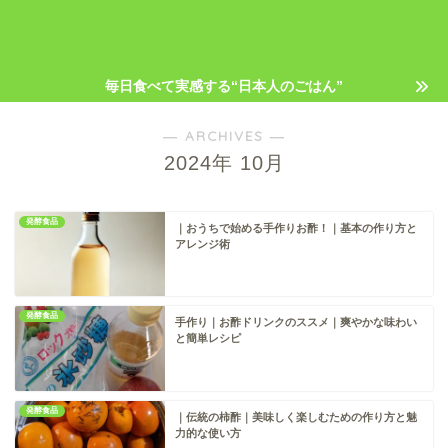
発酵と玄米のある暮らし｜50代から
始める日本食習慣
毎日食べて実感する“日本人のごはん”
― ARCHIVES ―
2024年 10月
発酵食品
｜おうちで始める手作りお酢！｜基本の作り方と
アレンジ術
発酵食品
手作り｜お酢ドリンクのススメ｜爽やかな味わい
と簡単レシピ
発酵食品
｜伝統の柿酢｜美味しく楽しむための作り方と魅
力的な使い方