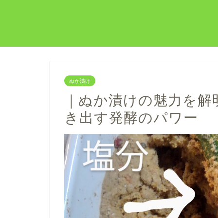
発酵と玄
ぬか漬け
｜ぬか漬けの魅力を解
き出す発酵のパワー