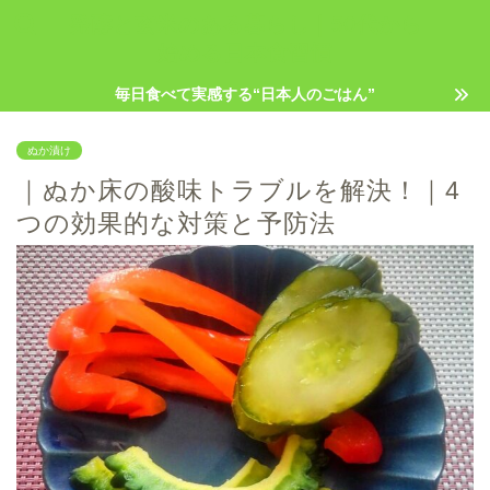
発酵と玄米のある暮らし｜50代から
始める日本食習慣
毎日食べて実感する“日本人のごはん”
ぬか漬け
｜ぬか床の酸味トラブルを解決！｜4
つの効果的な対策と予防法