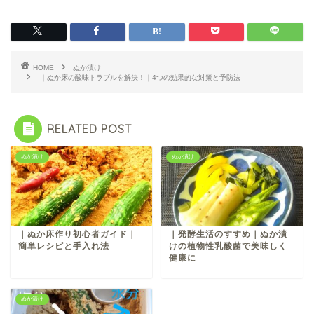
HOME
ぬか漬け
｜ぬか床の酸味トラブルを解決！｜4つの効果的な対策と予防法
RELATED POST
ぬか漬け
ぬか漬け
｜ぬか床作り初心者ガイド｜
｜発酵生活のすすめ｜ぬか漬
簡単レシピと手入れ法
けの植物性乳酸菌で美味しく
健康に
ぬか漬け