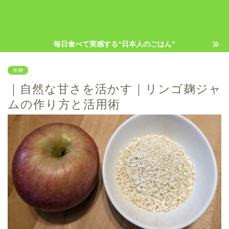
発酵と玄米のある暮らし｜50代から
始める日本食習慣
毎日食べて実感する“日本人のごはん”
米麹
｜自然な甘さを活かす｜リンゴ麹ジャ
ムの作り方と活用術