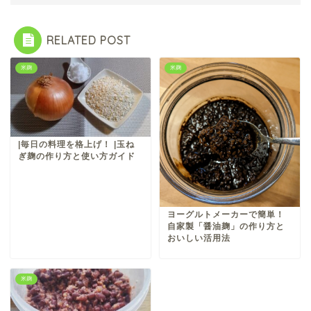
RELATED POST
米麹
米麹
|毎日の料理を格上げ！ |玉ね
ぎ麹の作り方と使い方ガイド
ヨーグルトメーカーで簡単！
自家製「醤油麹」の作り方と
おいしい活用法
米麹