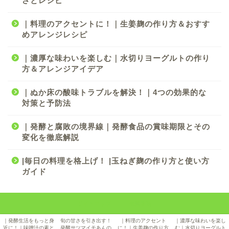
さとレシピ
｜料理のアクセントに！｜生姜麹の作り方＆おすす
めアレンジレシピ
｜濃厚な味わいを楽しむ｜水切りヨーグルトの作り
方＆アレンジアイデア
｜ぬか床の酸味トラブルを解決！｜4つの効果的な
対策と予防法
｜発酵と腐敗の境界線｜発酵食品の賞味期限とその
変化を徹底解説
|毎日の料理を格上げ！ |玉ねぎ麹の作り方と使い方
ガイド
サイトマップ
免責事項
2024–2026 50代からの発酵生活｜麹・豆乳・玄米を続けて実感した日本食の力
｜発酵生活をもっと身
旬の甘さを引き出す！
｜料理のアクセント
｜濃厚な味わいを楽し
近に！｜味噌汁の素と
発酵サツマイモあんの
に！｜生姜麹の作り方
む｜水切りヨーグルト