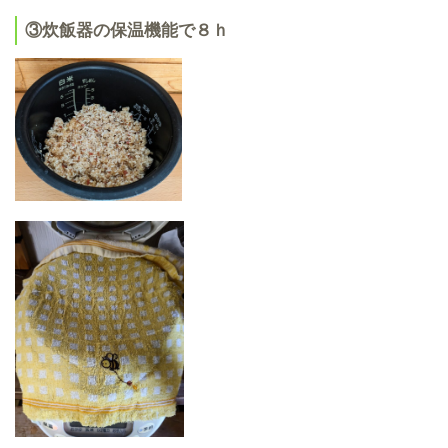
③炊飯器の保温機能で８ｈ