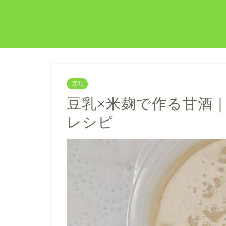
発酵と玄
豆乳
豆乳×米麹で作る甘酒
レシピ