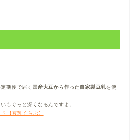
の定期便で届く
国産大豆から作った自家製豆乳
を使
わいもぐっと深くなるんですよ。
！？【豆乳くらぶ】