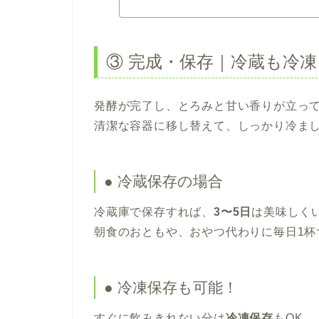
③ 完成・保存｜冷蔵も冷凍
発酵が完了し、とろみと甘い香りが立っ
清潔な容器に移し替えて、しっかり冷ま
● 冷蔵保存の場合
冷蔵庫で保存すれば、
3〜5日
は美味しく
朝食のおともや、おやつ代わりに毎日1杯
● 冷凍保存も可能！
すぐに飲みきれない分は
冷凍保存
もOK。