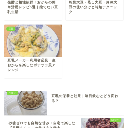
発酵と相性抜群！おからの簡
乾燥大豆・蒸し大豆・冷凍大
単活用レシピ5選｜捨てない豆
豆の使い分けと時短テクニッ
乳生活
ク
豆乳
豆乳メーカー利用者必見！生
おからを楽しむポテサラ風ア
レンジ
豆乳の栄養と効果｜毎日飲むとどう変わ
る？
砂糖ゼロでも自然な甘み！自宅で楽しむ
『発酵あんこ』の作り方と魅力