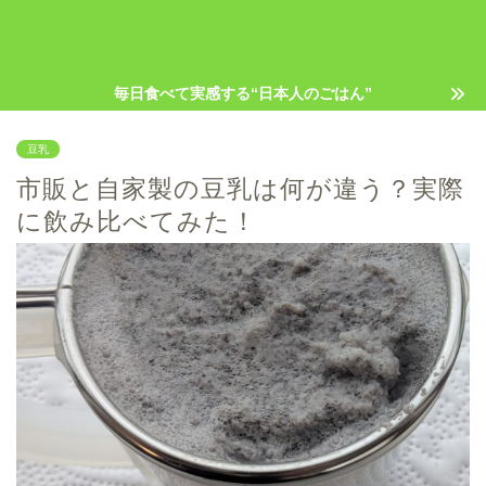
発酵と玄米のある暮らし｜50代から
始める日本食習慣
毎日食べて実感する“日本人のごはん”
豆乳
市販と自家製の豆乳は何が違う？実際
に飲み比べてみた！