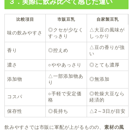
３．実際に飲み比べて感じた違い
比較項目
市販豆乳
自家製豆乳
◎クセが少なく
△大豆の風味が
味の飲みやすさ
すっきり
しっかり
△豆の香りが強
香り
◎控えめ
い
濃さ
○ややあっさり
◎とても濃厚
△一部添加物あ
添加物
◎無添加
り
○手軽で安定価
◎乾燥大豆なら
コスパ
格
経済的
保存性
◎長持ち
△2～3日が目安
飲みやすさでは市販に軍配が上がるものの、
素材の風