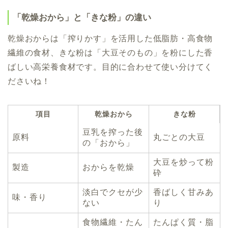
「乾燥おから」と「きな粉」の違い
乾燥おからは「搾りかす」を活用した低脂肪・高食物
繊維の食材、きな粉は「大豆そのもの」を粉にした香
ばしい高栄養食材です。目的に合わせて使い分けてく
ださいね！
項目
乾燥おから
きな粉
豆乳を搾った後
原料
丸ごとの大豆
の「おから」
大豆を炒って粉
製造
おからを乾燥
砕
淡白でクセが少
香ばしく甘みあ
味・香り
ない
り
食物繊維・たん
たんぱく質・脂