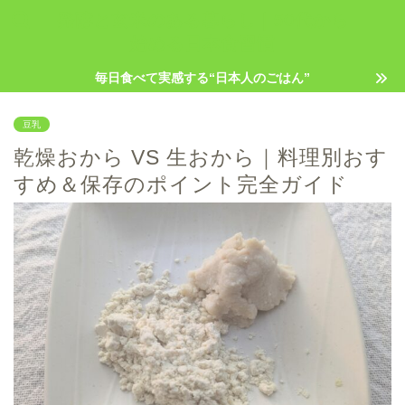
発酵と玄米のある暮らし｜50代から
始める日本食習慣
毎日食べて実感する“日本人のごはん”
豆乳
乾燥おから VS 生おから｜料理別おす
すめ＆保存のポイント完全ガイド