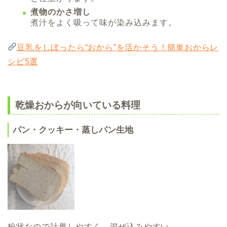
煮物のかさ増し
煮汁をよく吸って味が染み込みます。
豆乳をしぼったら“おから”を活かそう！簡単おからレ
シピ5選
乾燥おからが向いている料理
パン・クッキー・蒸しパン生地
粉状なので計量しやすく、混ぜ込みやすい。