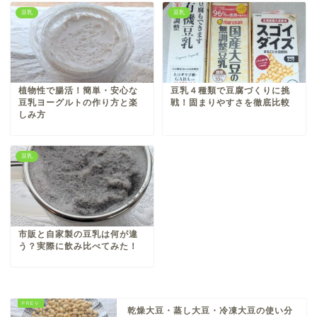
豆乳
豆乳
植物性で腸活！簡単・安心な
豆乳４種類で豆腐づくりに挑
豆乳ヨーグルトの作り方と楽
戦！固まりやすさを徹底比較
しみ方
豆乳
市販と自家製の豆乳は何が違
う？実際に飲み比べてみた！
乾燥大豆・蒸し大豆・冷凍大豆の使い分