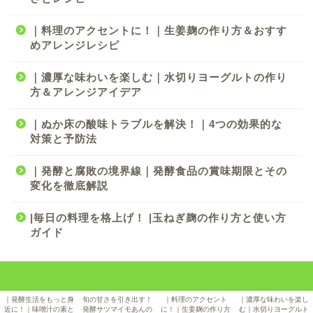
｜料理のアクセントに！｜生姜麹の作り方＆おすす
めアレンジレシピ
｜濃厚な味わいを楽しむ｜水切りヨーグルトの作り
方＆アレンジアイデア
｜ぬか床の酸味トラブルを解決！｜4つの効果的な
対策と予防法
｜発酵と腐敗の境界線｜発酵食品の賞味期限とその
変化を徹底解説
|毎日の料理を格上げ！ |玉ねぎ麹の作り方と使い方
ガイド
サイトマップ
免責事項
2024–2026 50代からの発酵生活｜麹・豆乳・玄米を続けて実感した日本食の力
｜発酵生活をもっと身
旬の甘さを引き出す！
｜料理のアクセント
｜濃厚な味わいを楽し
近に！｜味噌汁の素と
発酵サツマイモあんの
に！｜生姜麹の作り方
む｜水切りヨーグルト