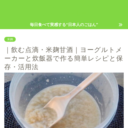
発酵と玄米のある暮らし｜50代から
始める日本食習慣
毎日食べて実感する“日本人のごはん”
米麹
｜飲む点滴・米麹甘酒｜ヨーグルトメ
ーカーと炊飯器で作る簡単レシピと保
存・活用法