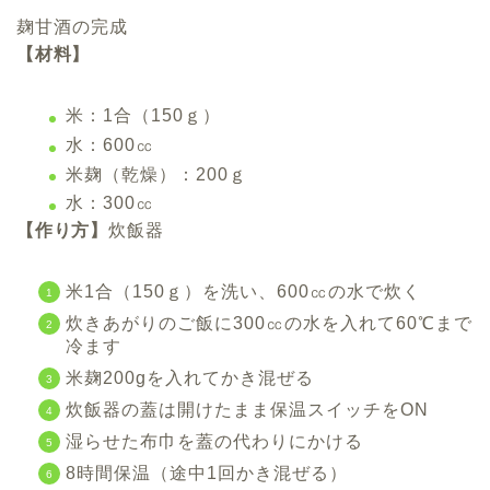
麹甘酒の完成
【材料】
米：1合（150ｇ）
水：600㏄
米麹（乾燥）：200ｇ
水：300㏄
【作り方】
炊飯器
米1合（150ｇ）を洗い、600㏄の水で炊く
炊きあがりのご飯に
300㏄の水を入れて60℃まで
冷ま
す
米麹200gを入れてかき混ぜる
炊飯器の蓋は開けたまま保温スイッチをON
湿らせた布巾を蓋の代わりにかける
8時間保温（途中1回かき混ぜる）