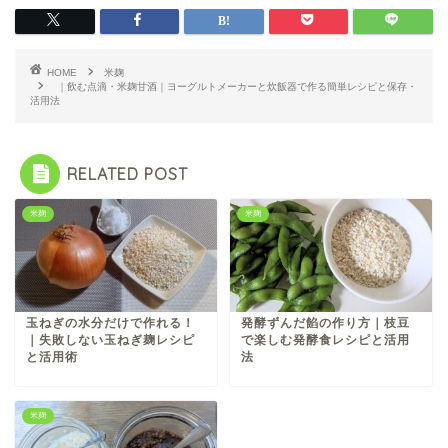
HOME
米麹
｜飲む点滴・米麹甘酒｜ヨーグルトメーカーと炊飯器で作る簡単レシピと保存・
活用法
RELATED POST
米麹
米麹
玉ねぎの水分だけで作れる！
発酵ずんだ餡の作り方｜枝豆
｜失敗しない玉ねぎ麹レシピ
で楽しむ発酵食レシピと活用
と活用術
法
米麹