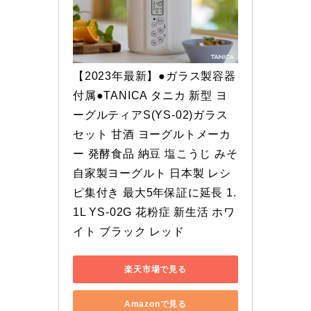
【2023年最新】●ガラス製容器
付属●TANICA タニカ 新型 ヨ
ーグルティアS(YS-02)ガラス
セット 甘酒 ヨーグルトメーカ
ー 発酵食品 納豆 塩こうじ みそ 
自家製ヨーグルト 日本製 レシ
ピ集付き 最大5年保証に延長 1.
1L YS-02G 花粉症 新生活 ホワ
イト ブラック レッド
楽天市場で見る
Amazonで見る