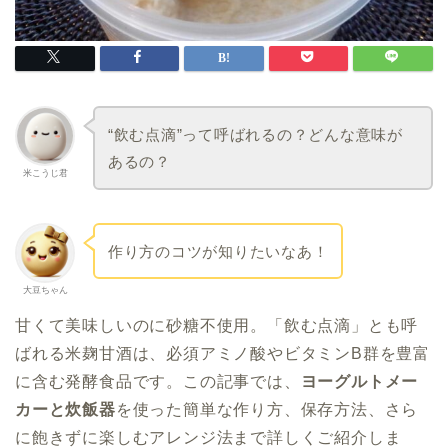
“飲む点滴”って呼ばれるの？どんな意味が
あるの？
米こうじ君
作り方のコツが知りたいなあ！
大豆ちゃん
甘くて美味しいのに砂糖不使用。「飲む点滴」とも呼
ばれる米麹甘酒は、必須アミノ酸やビタミンB群を豊富
に含む発酵食品です。この記事では、
ヨーグルトメー
カーと炊飯器
を使った簡単な作り方、保存方法、さら
に飽きずに楽しむアレンジ法まで詳しくご紹介しま