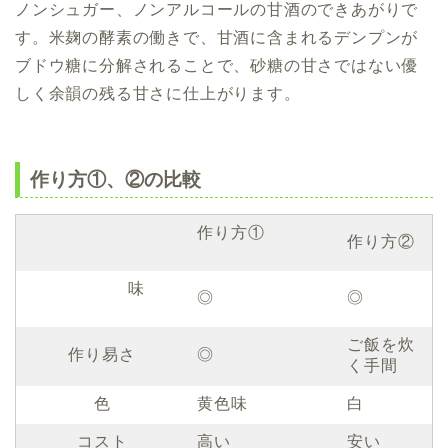
ノンシュガー、ノンアルコールの甘酒のできあがりで
す。
米麹
の酵素の働きで、甘酒に含まれるデンプンが
ブドウ糖に分解され
ることで
、
砂糖の甘さではない優
しく余韻の残る甘さに
仕上がります。
作り方①、②の比較
作り方①
作り方②
味
◎
◎
ご飯を炊
作り易さ
◎
く手間
色
黄色味
白
コスト
高い
安い