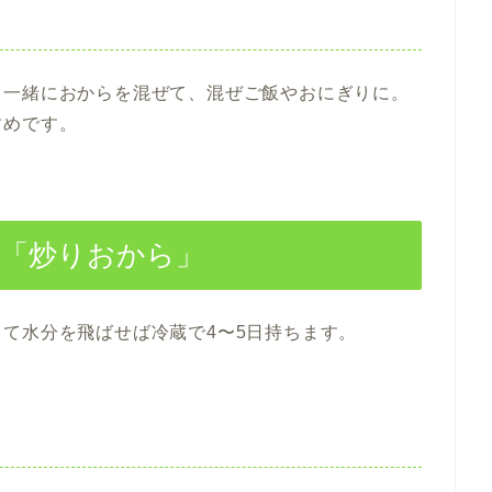
と一緒におからを混ぜて、混ぜご飯やおにぎりに。
すめです。
万能「炒りおから」
て水分を飛ばせば冷蔵で4〜5日持ちます。