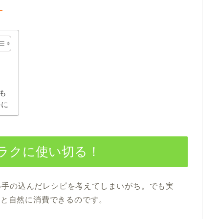
】
！
策も
かに
でラクに使い切る！
い手の込んだレシピを考えてしまいがち。でも実
外と自然に消費できるのです。