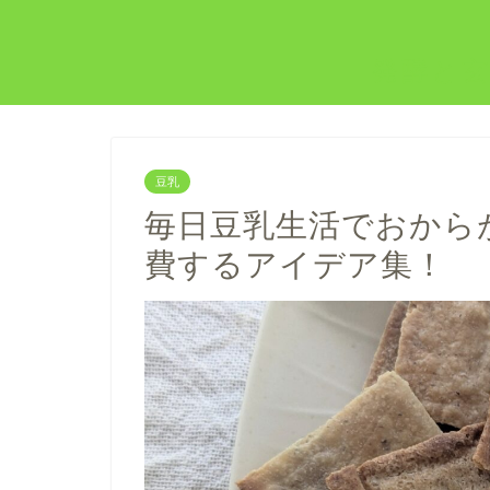
発酵と玄
豆乳
毎日豆乳生活でおから
費するアイデア集！